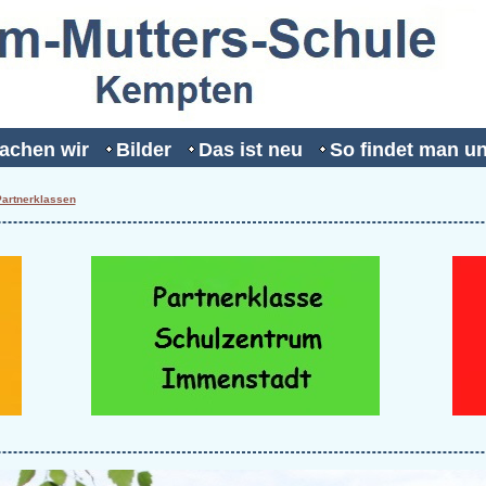
achen wir
Bilder
Das ist neu
So findet man u
artnerklassen