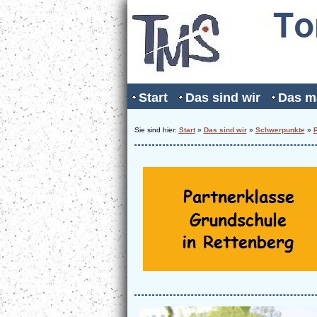
Start
Das sind wir
Das m
Sie sind hier:
Start
»
Das sind wir
»
Schwerpunkte
»
P