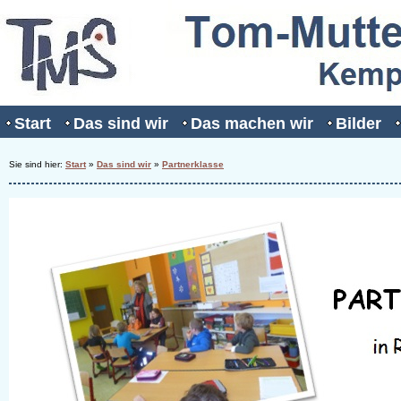
Start
Das sind wir
Das machen wir
Bilder
Sie sind hier:
Start
»
Das sind wir
»
Partnerklasse