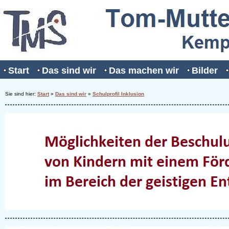
Start
Das sind wir
Das machen wir
Bilder
Sie sind hier:
Start
»
Das sind wir
»
Schulprofil Inklusion