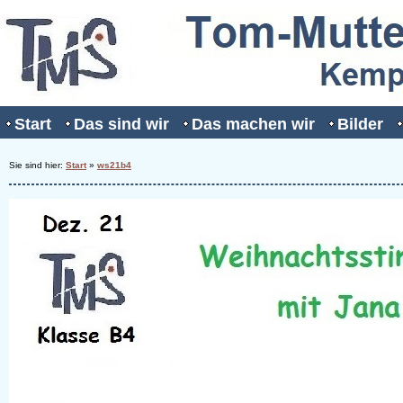
Start
Das sind wir
Das machen wir
Bilder
Sie sind hier:
Start
»
ws21b4