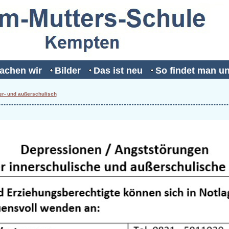
achen wir
Bilder
Das ist neu
So findet man u
er- und außerschulisch