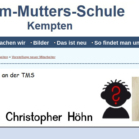
achen wir
Bilder
Das ist neu
So findet man u
beiten
»
Vorstellung neuer Mitarbeiter