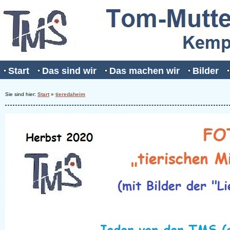
Start
Das sind wir
Das machen wir
Bilder
Sie sind hier:
Start
»
tieredaheim