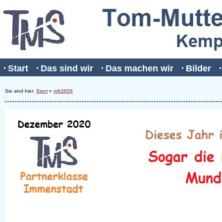
Start
Das sind wir
Das machen wir
Bilder
Sie sind hier:
Start
»
nik2020