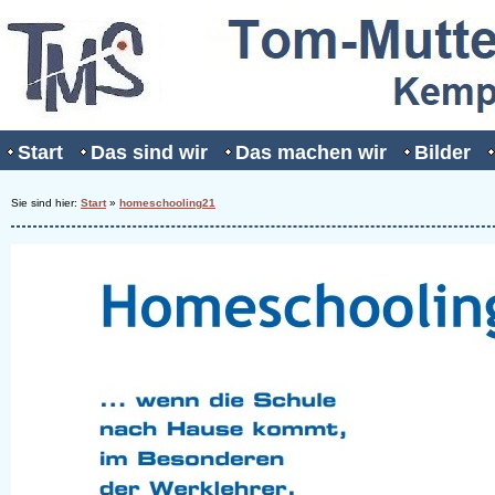
Start
Das sind wir
Das machen wir
Bilder
Sie sind hier:
Start
»
homeschooling21